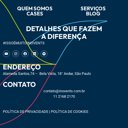
QUEM SOMOS
SERVIÇOS
CASES
BLOG
DETALHES QUE FAZEM
A DIFERENÇA
#ISSOÉMUITOINOVENTS
ENDEREÇO
Alameda Santos,74 – Bela Vista, 18° Andar, São Paulo
CONTATO
contato@inovents.com.br
11 2168 2170
POLÍTICA DE PRIVACIDADE
|
POLÍTICA DE COOKIES